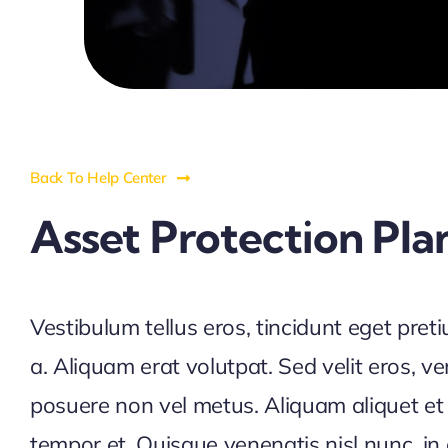
Back To Help Center
Asset Protection Pla
Vestibulum tellus eros, tincidunt eget pre
a. Aliquam erat volutpat. Sed velit eros, ve
posuere non vel metus. Aliquam aliquet et a
tempor et. Quisque venenatis nisl nunc, i