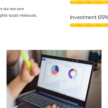
re dui non sem
ittis turpis malesuds.
Investment
65