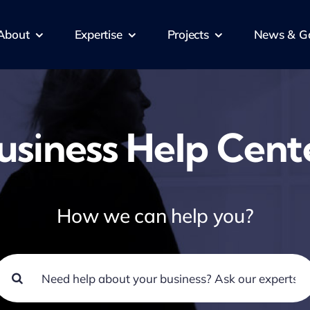
About
Expertise
Projects
News & Ga
usiness Help Cent
How we can help you?
Search
or: