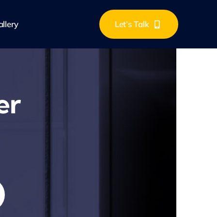
llery
Let’s Talk
er