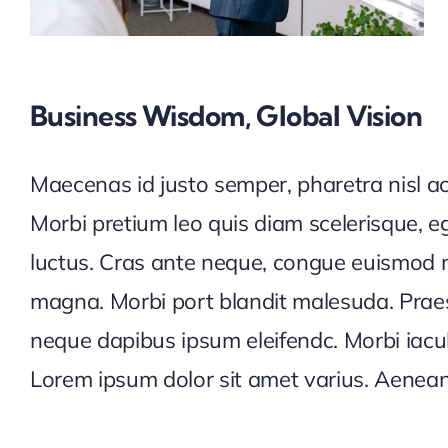
Business Wisdom, Global Vision
Maecenas id justo semper, pharetra nisl ac
interdum dignissim. Proin lacus lacus, rutrum
Morbi pretium leo quis diam scelerisque, e
luctus pellentesque diam. Integer id vest
luctus. Cras ante neque, congue euismod n
vehicula augue. Suspendisse vehicula
magna. Morbi port blandit malesuda. Praes
Vestibulum auctor tortor a porttitor interdu
neque dapibus ipsum eleifendc. Morbi iacu
Lorem ipsum dolor sit amet varius. Aenean