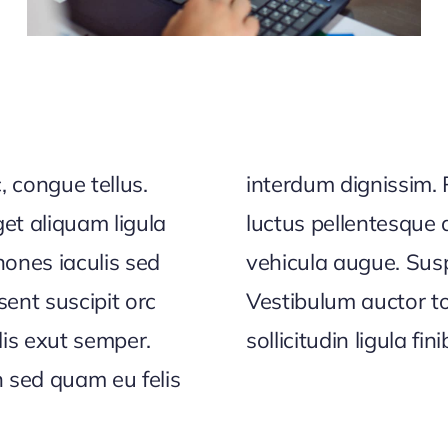
, congue tellus.
 in turpis vitae,
get aliquam ligula
ibulum metus, vel
ones iaculis sed
 semper justo.
ent suscipit orc
m ante vel luctus
lis exut semper.
sollicitudin ligula fin
 sed quam eu felis