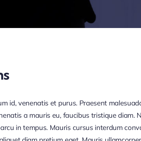
ns
tium id, venenatis et purus. Praesent malesuada
nenatis a mauris eu, faucibus tristique diam. N
rcu in tempus. Mauris cursus interdum convalli
n aliquet diam pretium eget. Mauris ullamcorp